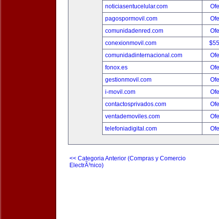
noticiasentucelular.com
Ofe
pagospormovil.com
Ofe
comunidadenred.com
Ofe
conexionmovil.com
$5
comunidadinternacional.com
Ofe
fonox.es
Ofe
gestionmovil.com
Ofe
i-movil.com
Ofe
contactosprivados.com
Ofe
ventademoviles.com
Ofe
telefoniadigital.com
Ofe
<< Categoria Anterior (Compras y Comercio
ElectrÃ³nico)