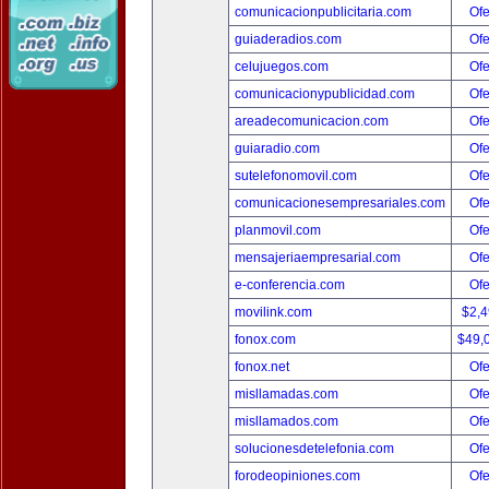
comunicacionpublicitaria.com
Ofe
guiaderadios.com
Ofe
celujuegos.com
Ofe
comunicacionypublicidad.com
Ofe
areadecomunicacion.com
Ofe
guiaradio.com
Ofe
sutelefonomovil.com
Ofe
comunicacionesempresariales.com
Ofe
planmovil.com
Ofe
mensajeriaempresarial.com
Ofe
e-conferencia.com
Ofe
movilink.com
$2,
fonox.com
$49,
fonox.net
Ofe
misllamadas.com
Ofe
misllamados.com
Ofe
solucionesdetelefonia.com
Ofe
forodeopiniones.com
Ofe