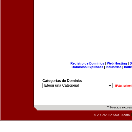
Registro de Dominios
|
Web Hosting
|
D
Dominios Expirados
|
Industrias
|
Indu
Categorías de Dominio:
[Pág. princi
** Precios expre
© 2002/2022 Solo10.com