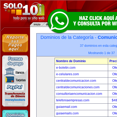
Dominios de la Categoría -
Comunica
37 dominios en esta categ
Mostrando 1 de 37
Nombre de Dominio
Prec
e-boletin.com
Ofe
e-celulares.com
Ofe
centraldecomunicacion.com
Ofe
centraldecomunicaciones.com
Ofe
consultoriaencomunicacion.com
Ofe
telefoniaempresas.com
$4
guiaemail.com
Ofe
guiaemails.com
Ofe